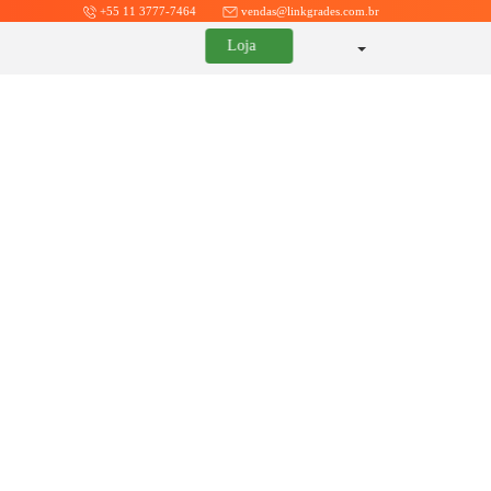
+55 11 3777-7464
vendas@linkgrades.com.br
Loja
Selecione a cor da grade, o
tipo de personalização e
adiciona o seu logo!
Rápido e Prático